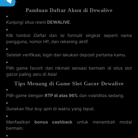
setia.
3D
4D Prov
4D SANTA FE
4D Correntina
WASHINGTON
Buenos
Panduan Daftar Akun di Dewalive
07-08-2026
07-08-2026
07-08-2026
07-08-2026
617
9501
1117
3831
Kunjungi situs resmi
DEWALIVE
.
4D URUGUAY
4D ENTRE RIOS
4D IDAHO
4D Ciudad
Buenos
Klik tombol
Daftar
dan isi formulir singkat seperti nama
07-08-2026
07-08-2026
07-08-2026
07-08-2026
7778
pengguna, nomor HP, dan rekening aktif.
4600
6400
1595
4D CORDOBA
4D
4D FLORIDA
4D OHIO
Setelah verifikasi, login dan lakukan deposit pertama kamu.
CONNECTICUT
07-08-2026
07-08-2026
07-08-2026
06-08-2026
6939
1815
2994
4703
Pilih game favorit dan nikmati sensasi bermain di situs slot
gacor paling seru di Asia!
4D ARKANSAS
4D DELAWARE
4D
4D LOUISIANA
MISSISSIPPI
Tips Menang di Game Slot Gacor Dewalive
07-08-2026
07-08-2026
07-08-2026
06-08-2026
7723
2508
4328
4058
Pilih game dengan
RTP di atas 96%
dan volatilitas sedang.
4D
4D PUERTO
4D WISCONSIN
4D ONTARIO
MASSACHUSET
RICO
TS
Gunakan fitur
buy spin
di waktu yang tepat.
07-08-2026
07-08-2026
07-08-2026
07-08-2026
4474
5877
5873
7493
Manfaatkan
bonus cashback
untuk menambah modal
4D QUEBEC
4D SAINT
4D JAMAICA
4D GRENADA
bermain.
LUCIA
07-08-2026
06-08-2026
07-08-2026
07-08-2026
6955