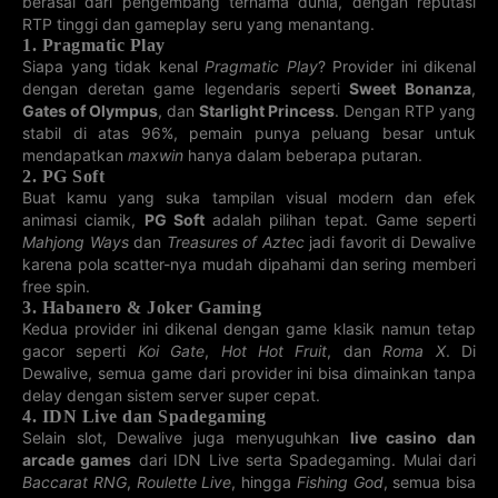
berasal dari pengembang ternama dunia, dengan reputasi
4D GEORGIA
4D KENTUCKY
4D MAGNUM
4D MISSOURI
RTP tinggi dan gameplay seru yang menantang.
07-08-2026
07-08-2026
05-08-2026
07-08-2026
1. Pragmatic Play
5388
5989
3072
5518
Siapa yang tidak kenal
Pragmatic Play
? Provider ini dikenal
dengan deretan game legendaris seperti
Sweet Bonanza
,
4D NEWJERSEY
4D OREGON
4D PCSO
4D
PENNSYLVANIA
Gates of Olympus
, dan
Starlight Princess
. Dengan RTP yang
07-08-2026
07-08-2026
07-08-2026
06-08-2026
stabil di atas 96%, pemain punya peluang besar untuk
0105
2705
2406
3704
mendapatkan
maxwin
hanya dalam beberapa putaran.
2. PG Soft
4D TRINIDAD
4D VIRGINIA
4D JEPANG
5D
SAIGONTOTO
Buat kamu yang suka tampilan visual modern dan efek
06-08-2026
07-08-2026
07-08-2026
06-08-2026
animasi ciamik,
PG Soft
adalah pilihan tepat. Game seperti
16280
1472
1736
8835
Mahjong Ways
dan
Treasures of Aztec
jadi favorit di Dewalive
karena pola scatter-nya mudah dipahami dan sering memberi
4D ILLINOIS
4D SOUTH
5D TAIPEI101
4D TENNESSEE
CAROLINA
free spin.
07-08-2026
07-08-2026
06-08-2026
07-08-2026
3. Habanero & Joker Gaming
4303
3759
78396
7896
Kedua provider ini dikenal dengan game klasik namun tetap
gacor seperti
Koi Gate
,
Hot Hot Fruit
, dan
Roma X
. Di
5D FLORIDA
5D GEORGIA
4D TEXAS
4D CALIFORNIA
Dewalive, semua game dari provider ini bisa dimainkan tanpa
07-08-2026
07-08-2026
07-08-2026
06-08-2026
93768
52613
3042
8371
delay dengan sistem server super cepat.
4. IDN Live dan Spadegaming
5D GERMANY
5D XSMB
4D INDIANA
4D MICHIGAN
Selain slot, Dewalive juga menyuguhkan
live casino dan
07-08-2026
06-08-2026
07-08-2026
07-08-2026
arcade games
dari IDN Live serta Spadegaming. Mulai dari
55573
26167
3941
3510
Baccarat RNG
,
Roulette Live
, hingga
Fishing God
, semua bisa