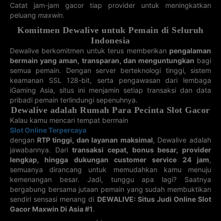
3571
5218
5792
Catat jam-jam gacor tiap provider untuk meningkatkan
peluang
maxwin
.
4D CURACAO
4D BONAIRE
4D ASTRO
4D DOMINICA
06-08-2026
06-08-2026
07-08-2026
07-08-2026
Komitmen Dewalive untuk Pemain di Seluruh
8242
0046
7302
2693
Indonesia
Dewalive berkomitmen untuk terus memberikan
pengalaman
Europe
Bounce
Soccer
Europe Roulette
Baccarat
Roulette
Roulette
1
bermain yang aman, transparan, dan menguntungkan
bagi
player
08
35
14
semua pemain. Dengan server berteknologi tinggi, sistem
keamanan SSL 128-bit, serta pengawasan dari lembaga
24D Jackpot
Dragon Tiger
Europe Roulette
Europe Ceme
iGaming Asia, situs ini menjamin setiap transaksi dan data
Wild
2
pribadi pemain terlindungi sepenuhnya.
tiger
04
11
player1
Dewalive adalah Rumah Para Pecinta Slot Gacor
Kalau kamu mencari tempat bermain
12D Thunder
6D Color
Domino Live
Bingo Roulette
Slot Online Terpercaya
12
5y6y1b
player
27
180.140
dengan
RTP tinggi, dan layanan maksimal
, Dewalive adalah
jawabannya. Dari
transaksi cepat, bonus besar, provider
lengkap, hingga dukungan customer service 24 jam
,
DICE 6 FEVER
9 Putts
Europe
Europe Dragon
Baccarat 2
Tiger
semuanya dirancang untuk memudahkan kamu menuju
tie
dragon
3
09
kemenangan besar. Jadi, tunggu apa lagi? Saatnya
bergabung bersama jutaan pemain yang sudah membuktikan
4D Lato Lato
5D Lato Lato
Fantan
3D Shio
sendiri sensasi menang di
DEWALIVE: Situs Judi Online Slot
dragon,s
Gacor Maxwin Di Asia #1
.
0442
86563
4
nake,pig