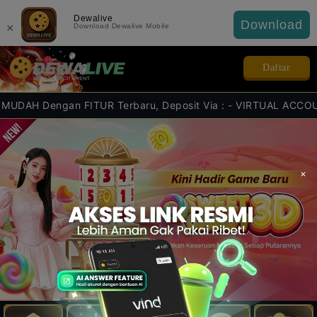
Dewalive
Download
×
Download Dewalive Mobile
Daftar
an FITUR Terbaru, Deposit Via : - VIRTUAL ACCOUNT - E-WALLET
×