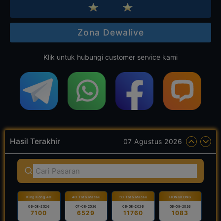
Zona Dewalive
Klik untuk hubungi customer service kami
Hasil Terakhir
07 Agustus 2026
King Kong 4D
4D Toto Macau
5D Toto Macau
HONGKONG
06-08-2026
07-08-2026
06-08-2026
06-08-2026
7100
6529
11760
1083