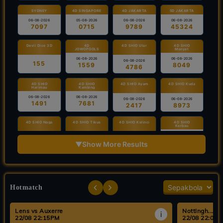
SYDNEY
4D SINGAPORE
4D JAKARTA
5D JAKARTA
06-08-2026
05-08-2026
06-08-2026
06-08-2026
7097
0715
9789
45324
Devil Dice 3D
4D
4D SHIO Ular
4D SHIO
JOWOPOOLS
Monyet
06-08-2026
06-08-2026
06-08-2026
155
1559
8049
4786
4D SHIO
4D SHIO
4D SHIO Ayam
4D SHIO Kuda
Harimau
Kambing
06-08-2026
06-08-2026
06-08-2026
06-08-2026
1491
7681
2417
8973
4D SHIO Naga
4D SHIO Tikus
4D SHIO Kelinci
4D SHIO
Kerbau
06-08-2026
06-08-2026
06-08-2026
06-08-2026
2476
▼
Show More Results
7921
8810
4247
AQUARIUS 5D
PISCES 5D
AQUARIUS 3D
PISCES 3D
06-08-2026
06-08-2026
06-08-2026
06-08-2026
73875
14740
914
067
Hotmatch
AQUARIUS 4D
PISCES 4D
3D ARIES
3D VIRGO
06-08-2026
06-08-2026
06-08-2026
06-08-2026
Lens vs Auxerre
Nottingh... vs
6536
4039
718
136
i
22/08 22:15PM
22/08 22:00