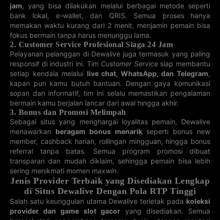
3D BARBADOS
3D JAMAICA
5D SPORT
3D GRENADA
jam
, yang bisa dilakukan melalui berbagai metode seperti
TOTO
bank lokal, e-wallet, dan QRIS. Semua proses hanya
05-08-2026
07-08-2026
07-08-2026
07-08-2026
94567
571
030
659
memakan waktu kurang dari 2 menit, menjamin pemain bisa
fokus bermain tanpa harus menunggu lama.
3D ECUADOR
3D UKRAINE
3D DOMINICA
5D SRI LANKA
2. Customer Service Profesional Siaga 24 Jam
06-08-2026
07-08-2026
07-08-2026
06-08-2026
Pelayanan pelanggan di Dewalive juga termasuk yang paling
705
893
672
22158
responsif di industri ini. Tim
Customer Service
siap membantu
setiap kendala melalui
live chat, WhatsApp, dan Telegram
,
3D JEPANG
3D TAIWAN
3D SAINT
3D SPAIN
LUCIA
kapan pun kamu butuh bantuan. Dengan gaya komunikasi
07-08-2026
06-08-2026
06-08-2026
07-08-2026
sopan dan informatif, tim ini selalu memastikan pengalaman
023
163
107
261
bermain kamu berjalan lancar dari awal hingga akhir.
3. Bonus dan Promosi Melimpah
5D CHINA
4D
4D TAIPEI101
4D WESTASIA
SPORTS
SAIGONTOTO
Sebagai situs yang menghargai loyalitas pemain, Dewalive
06-08-2026
06-08-2026
06-08-2026
06-08-2026
menawarkan
beragam bonus menarik
seperti bonus new
47186
1452
9196
7258
member, cashback harian, rollingan mingguan, hingga bonus
referral tanpa batas. Semua program promosi dibuat
4D EASTASIA
4D
4D SOUTHASIA
4D
SOUTHEAST
CENTRALASIA
transparan dan mudah diklaim, sehingga pemain bisa lebih
06-08-2026
06-08-2026
06-08-2026
06-08-2026
sering menikmati momen
maxwin
.
6574
5299
8838
8288
Jenis Provider Terbaik yang Disediakan Lengkap
di Situs Dewalive Dengan Pola RTP Tinggi
4D
4D BULLSEYE
4D CARIBBEAN
4D CAROLINA
ASIAPACIFIC
Salah satu keunggulan utama Dewalive terletak pada
koleksi
06-08-2026
06-08-2026
07-08-2026
07-08-2026
6034
7598
9473
1200
provider dan game slot gacor
yang disediakan. Semua