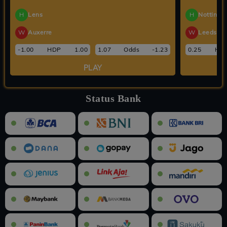
3D LIBRA
5D CANCER
5D SCORPIO
3D TAURUS
H
Lens
H
Nottingh
06-08-2026
06-08-2026
06-08-2026
06-08-2026
521
32168
62123
360
W
Auxerre
W
Leeds Un
3D LEO
3D SAGITARIUS
5D SAGITARIUS
5D GEMINI
-1.00
HDP
1.00
1.07
Odds
-1.23
0.25
HD
06-08-2026
06-08-2026
06-08-2026
06-08-2026
798
440
83412
62321
PLAY
5D VIRGO
3D GEMINI
3D CAPRICORN
5D TAURUS
06-08-2026
06-08-2026
06-08-2026
06-08-2026
59194
501
869
76925
Status Bank
5D LEO
3D SCORPIO
3D CANCER
5D ARIES
06-08-2026
06-08-2026
06-08-2026
06-08-2026
67244
809
973
57034
5D LIBRA
5D CAPRICORN
4D CAPRICORN
4D GEMINI
06-08-2026
06-08-2026
06-08-2026
06-08-2026
49574
63932
1603
1040
4D LEO
4D VIRGO
4D ARIES
4D CANCER
06-08-2026
06-08-2026
06-08-2026
06-08-2026
4264
9729
3259
9456
4D SCORPIO
4D SAGITARIUS
4D TAURUS
4D LIBRA